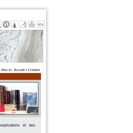
 êtes ici :
Accueil
» Création
explications et des