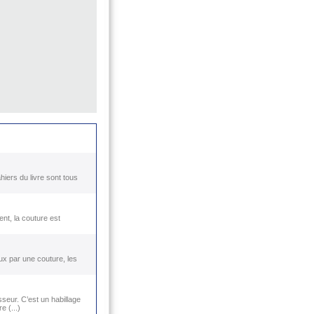
hiers du livre sont tous
)
ent, la couture est
ux par une couture, les
sseur. C’est un habillage
 (...)