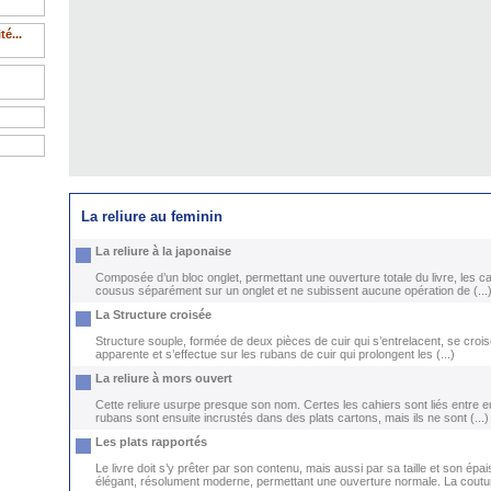
é...
La reliure au feminin
La reliure à la japonaise
Composée d’un bloc onglet, permettant une ouverture totale du livre, les ca
cousus séparément sur un onglet et ne subissent aucune opération de (...
La Structure croisée
Structure souple, formée de deux pièces de cuir qui s’entrelacent, se crois
apparente et s’effectue sur les rubans de cuir qui prolongent les (...)
La reliure à mors ouvert
Cette reliure usurpe presque son nom. Certes les cahiers sont liés entre e
rubans sont ensuite incrustés dans des plats cartons, mais ils ne sont (...)
Les plats rapportés
Le livre doit s’y prêter par son contenu, mais aussi par sa taille et son épai
élégant, résolument moderne, permettant une ouverture normale. La couture