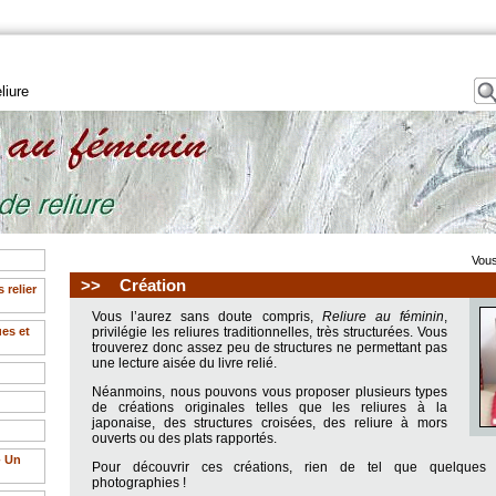
eliure
Vous
>>
Création
s relier
Vous l’aurez sans doute compris,
Reliure au féminin
,
es et
privilégie les reliures traditionnelles, très structurées. Vous
trouverez donc assez peu de structures ne permettant pas
une lecture aisée du livre relié.
Néanmoins, nous pouvons vous proposer plusieurs types
de créations originales telles que les reliures à la
japonaise, des structures croisées, des reliure à mors
ouverts ou des plats rapportés.
- Un
Pour découvrir ces créations, rien de tel que quelques 
photographies !