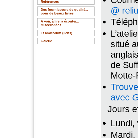
Références
@ reli
Des fournisseurs de qualité...
pour de beaux livres
Téléph
A voir, à lire, à écouter...
Miscellanées
L’ateli
Et amicorum (liens)
situé a
Galerie
anglai
de Suf
Motte-P
Trouvez
avec
G
Jours e
Lundi,
Mardi,