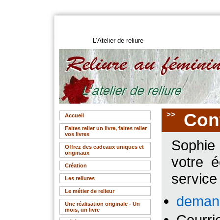
L’Atelier de reliure
>>
Con
Accueil
Faites relier un livre, faites relier
vos livres
Sophi
Offrez des cadeaux uniques et
originaux
votre é
Création
service 
Les reliures
Le métier de relieur
demand
Une réalisation originale - Un
mois, un livre
Courri