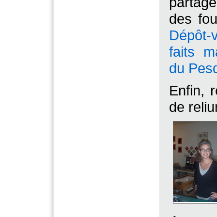
partag
des fou
Dépôt-
faits 
du Pes
Enfin, r
de reli