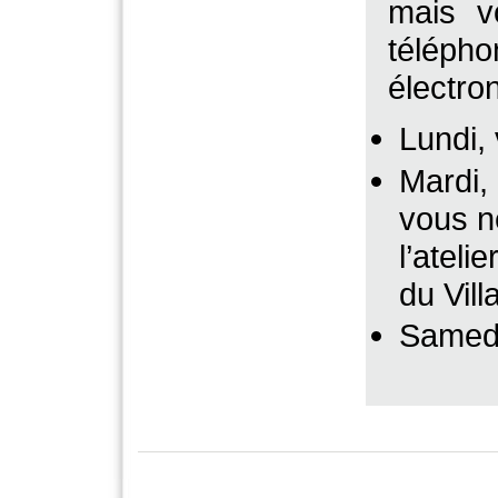
mais v
télép
électro
Lundi,
Mardi,
vous n
l’ateli
du Vill
Samedi