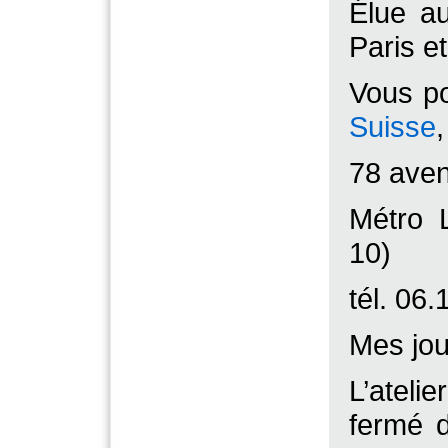
Élue a
Paris e
Vous p
Suisse
78 aven
Métro L
10)
tél. 06
Mes jou
L’atel
fermé 