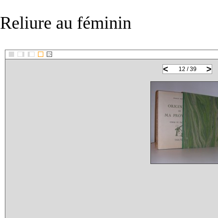
Reliure au féminin
::>
<
>
12 / 39