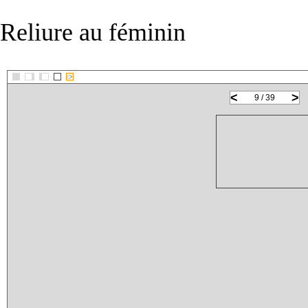
Reliure au féminin
::>
<
>
9 / 39