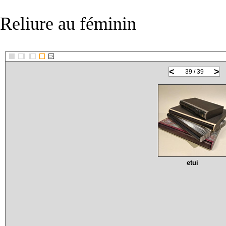
Reliure au féminin
::>
<
>
39 / 39
etui