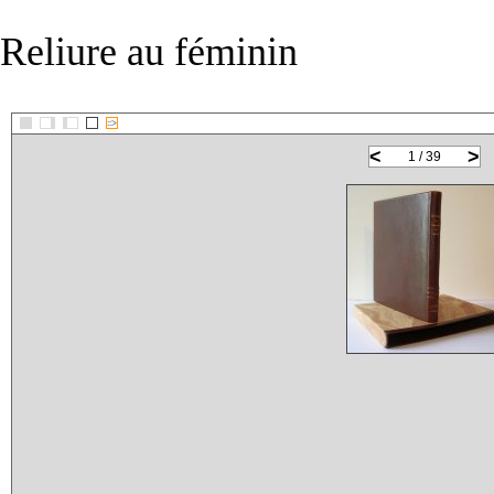
Reliure au féminin
::>
<
>
1 / 39