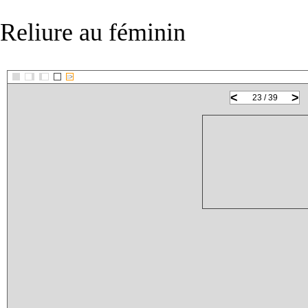
Reliure au féminin
::>
<
>
23 / 39