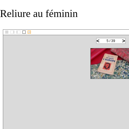
Reliure au féminin
::>
<
>
5 / 39