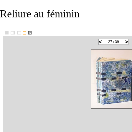
Reliure au féminin
::>
<
>
27 / 39