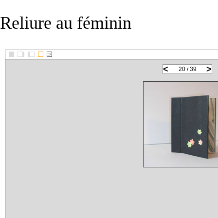
Reliure au féminin
::>
<
>
20 / 39