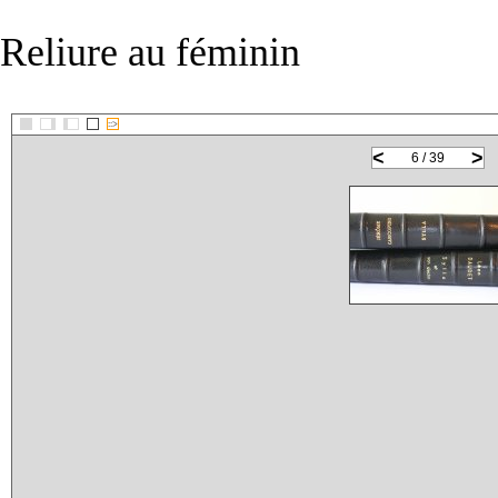
Reliure au féminin
::>
<
>
6 / 39