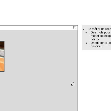
[fr]
Le métier de reli
Des mots pour
métier, le lexiq
reliure
Un métier et s
histoire...