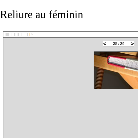
Reliure au féminin
::>
<
>
35 / 39