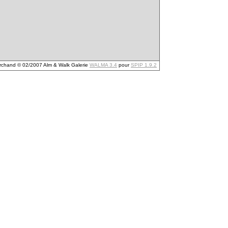
archand © 02/2007 Alm & Walk Galerie
WALMA 3.4
pour
SPIP 1.9.2