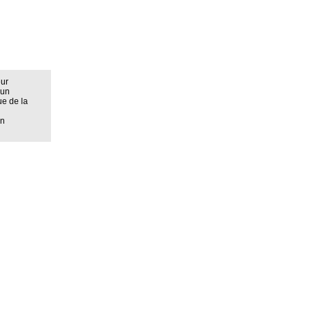
eur
 un
ue de la
on