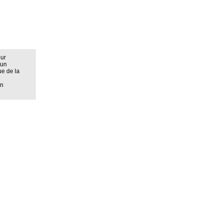
eur
 un
ue de la
on