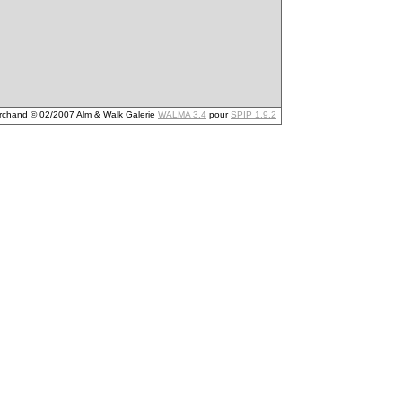
archand © 02/2007 Alm & Walk Galerie
WALMA 3.4
pour
SPIP 1.9.2