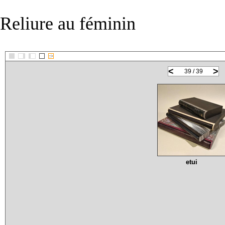
Reliure au féminin
::>
<
>
39 / 39
etui