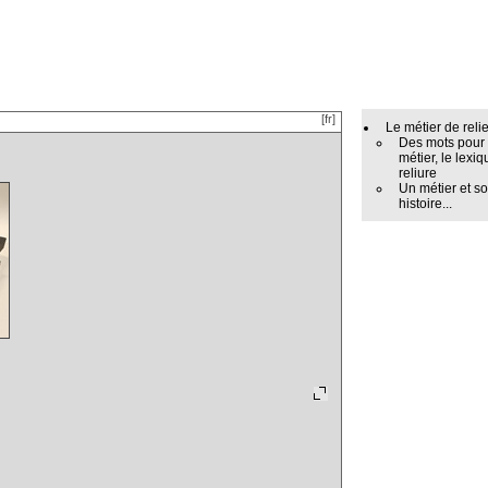
[fr]
Le métier de reli
Des mots pour
métier, le lexiq
reliure
Un métier et s
histoire...