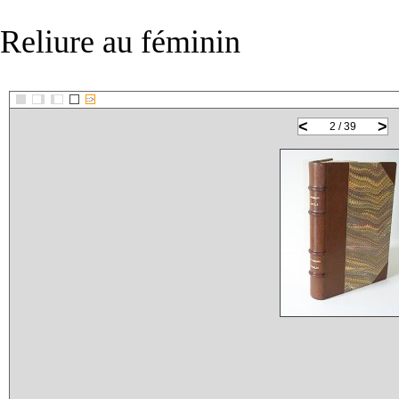
Reliure au féminin
::>
<
>
2 / 39