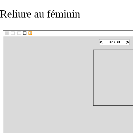
Reliure au féminin
::>
<
>
32 / 39