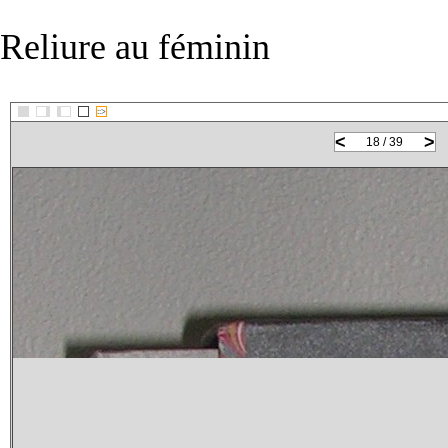
Reliure au féminin
::>
<
>
18 / 39