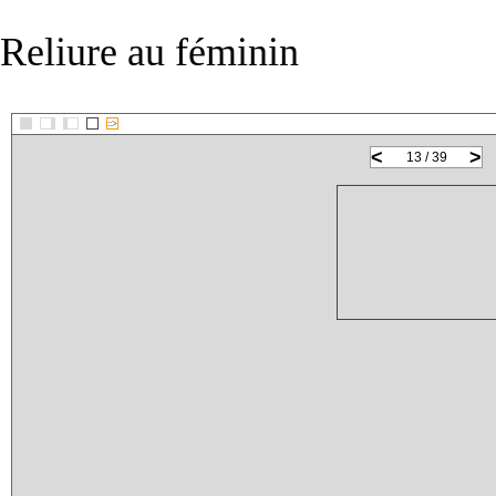
Reliure au féminin
::>
<
>
13 / 39