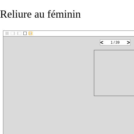
Reliure au féminin
::>
<
>
1 / 39