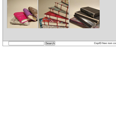
Carnets
etui
CopID free non co
Carnet_2