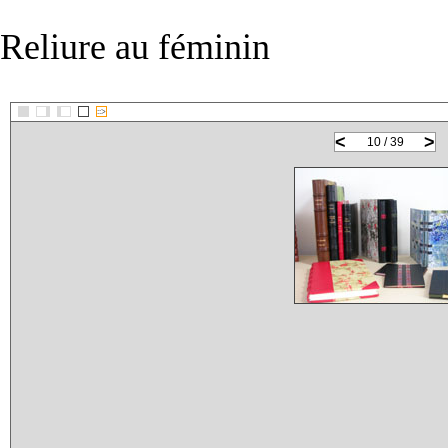
Reliure au féminin
::>
<
>
10 / 39