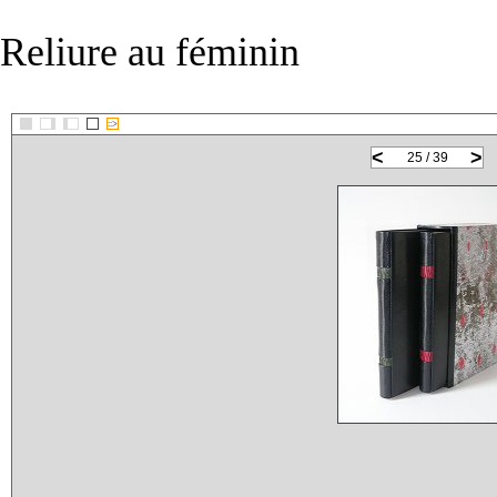
Reliure au féminin
::>
<
>
25 / 39