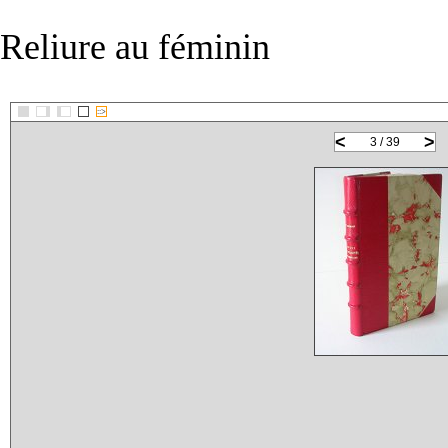
Reliure au féminin
::>
<
>
3 / 39