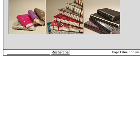
Carnets
etui
CopID libre non m
Carnet_2