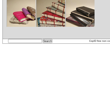
Carnets
etui
CopID free non co
Carnet_2