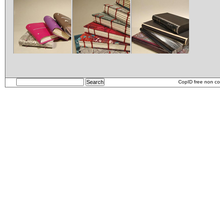
Carnets
etui
CopID free non co
Carnet_2