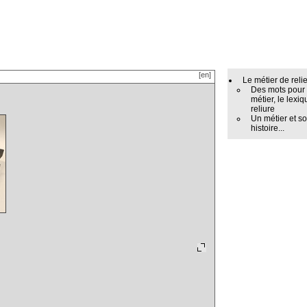
[en]
Le métier de reli
Des mots pour
métier, le lexiq
reliure
Un métier et s
histoire...