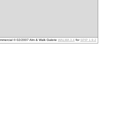
mmercial © 02/2007 Alm & Walk Galerie
WALMA 3.4
for
SPIP 1.9.2