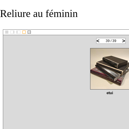
Reliure au féminin
::>
<
>
39 / 39
etui