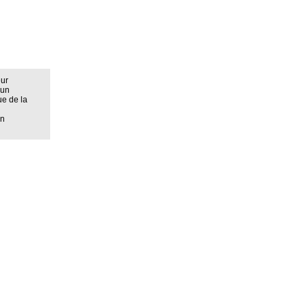
eur
 un
ue de la
on