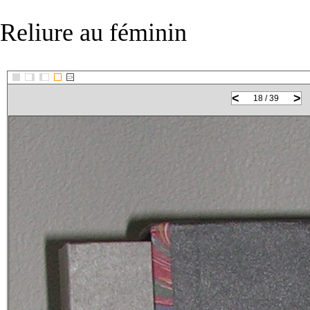
Reliure au féminin
::>
<
>
18 / 39