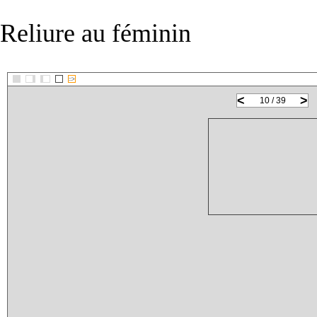
Reliure au féminin
::>
<
>
10 / 39