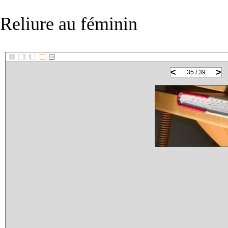
Reliure au féminin
::>
<
>
35 / 39