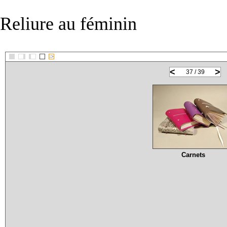
Reliure au féminin
::>
<
>
37 / 39
Carnets