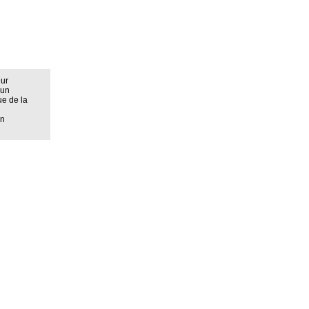
eur
 un
ue de la
on