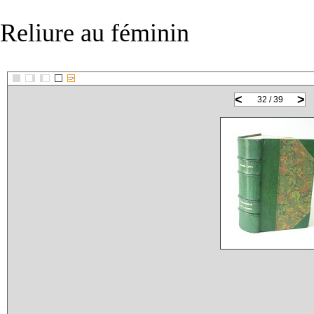
Reliure au féminin
::>
<
>
32 / 39