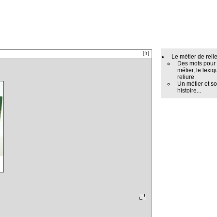
[fr]
Le métier de reli
Des mots pour
métier, le lexiq
reliure
Un métier et s
histoire...