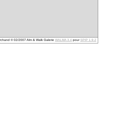
archand © 02/2007 Alm & Walk Galerie
WALMA 3.4
pour
SPIP 1.9.2