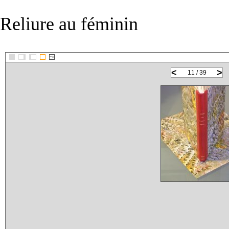
Reliure au féminin
::>
<
>
11 / 39