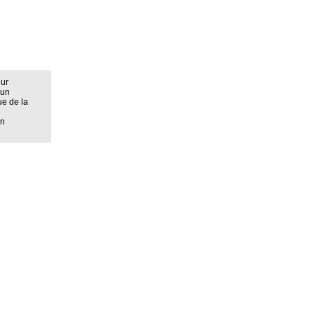
eur
 un
ue de la
on