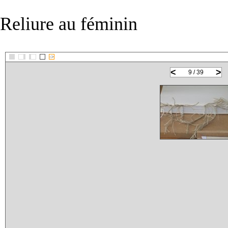
Reliure au féminin
::>
<
>
9 / 39