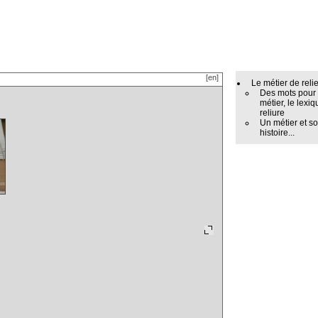
[en]
Le métier de reli
Des mots pour
métier, le lexiq
reliure
Un métier et s
histoire...