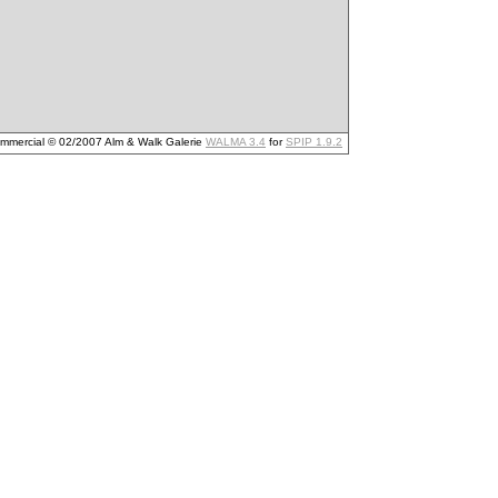
mmercial © 02/2007 Alm & Walk Galerie
WALMA 3.4
for
SPIP 1.9.2