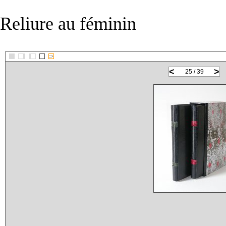
Reliure au féminin
::>
<
>
25 / 39