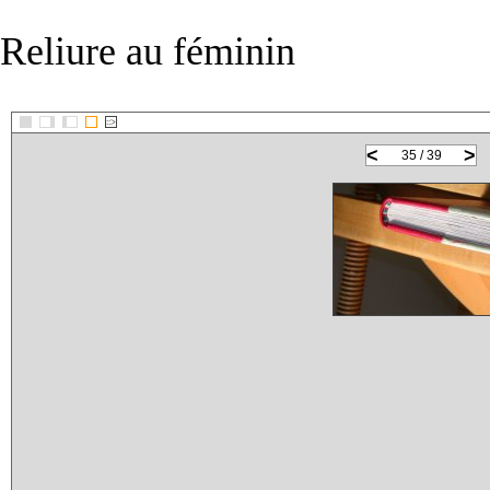
Reliure au féminin
::>
<
>
35 / 39