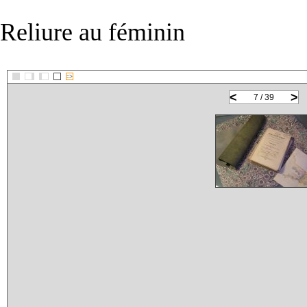
Reliure au féminin
::>
<
>
7 / 39