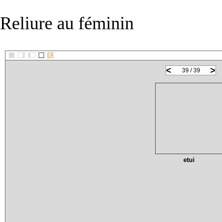
Reliure au féminin
::>
<
>
39 / 39
etui