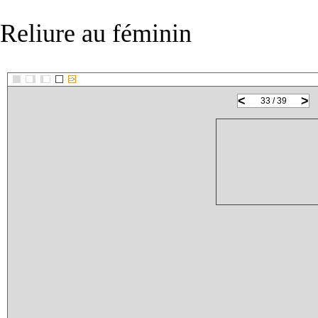
Reliure au féminin
::>
<
>
33 / 39