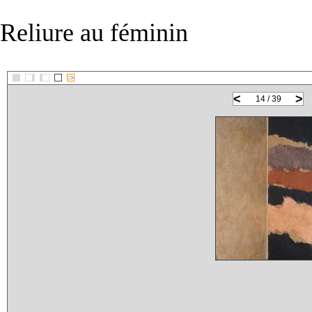
Reliure au féminin
::>
<
>
14 / 39