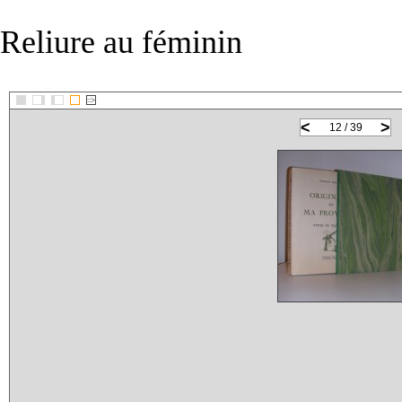
Reliure au féminin
::>
<
>
12 / 39