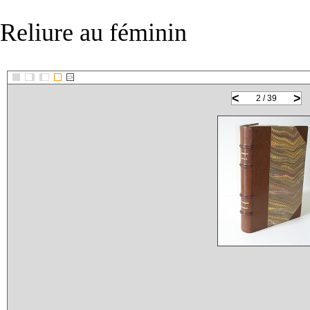
Reliure au féminin
::>
<
>
2 / 39