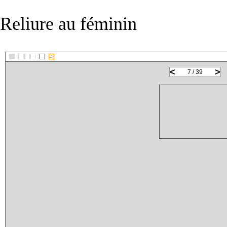
Reliure au féminin
::>
<
>
7 / 39