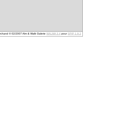
archand © 02/2007 Alm & Walk Galerie
WALMA 3.4
pour
SPIP 1.9.2