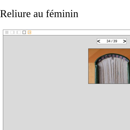
Reliure au féminin
::>
<
>
34 / 39