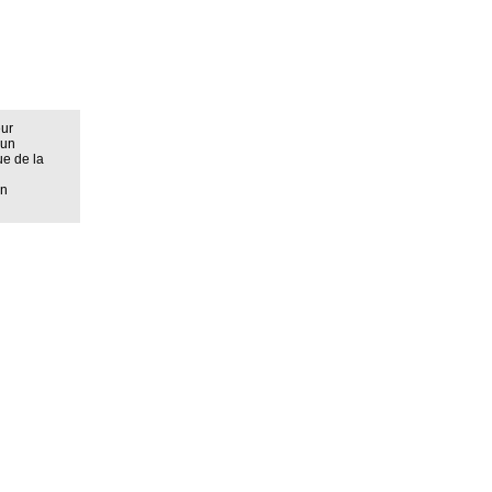
eur
 un
ue de la
on