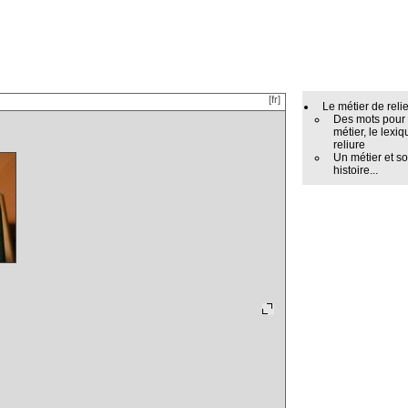
[fr]
Le métier de reli
Des mots pour
métier, le lexiq
reliure
Un métier et s
histoire...