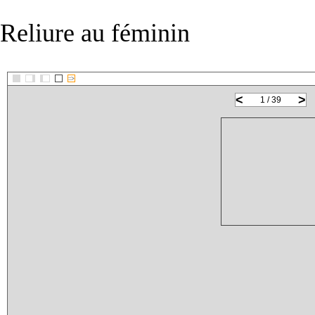
Reliure au féminin
::>
<
>
1 / 39