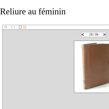
Reliure au féminin
::>
<
>
28 / 39