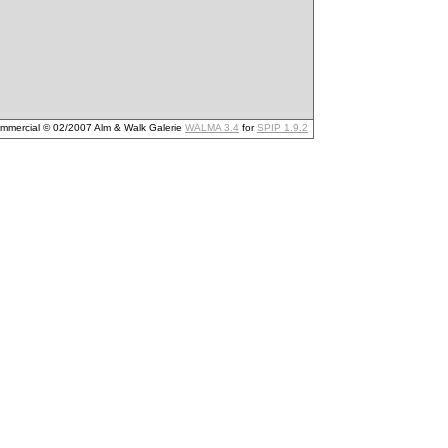
mmercial © 02/2007 Alm & Walk Galerie
WALMA 3.4
for
SPIP 1.9.2