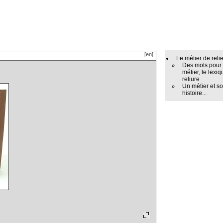
[en]
Le métier de reli
Des mots pour
métier, le lexiq
reliure
Un métier et s
histoire...