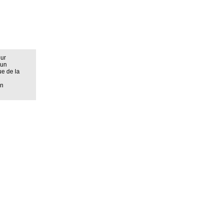
eur
 un
ue de la
on