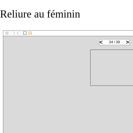
Reliure au féminin
::>
<
>
34 / 39