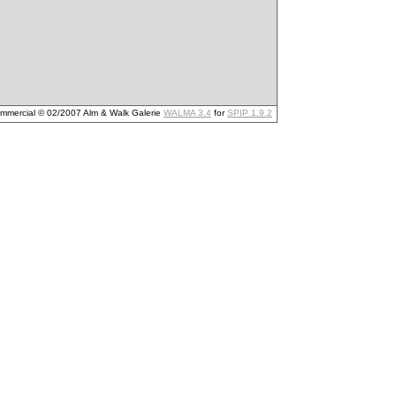
mmercial © 02/2007 Alm & Walk Galerie
WALMA 3.4
for
SPIP 1.9.2