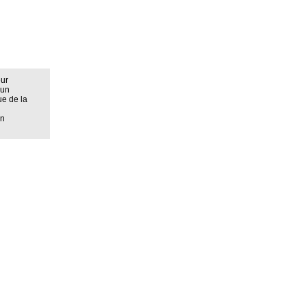
eur
 un
ue de la
on