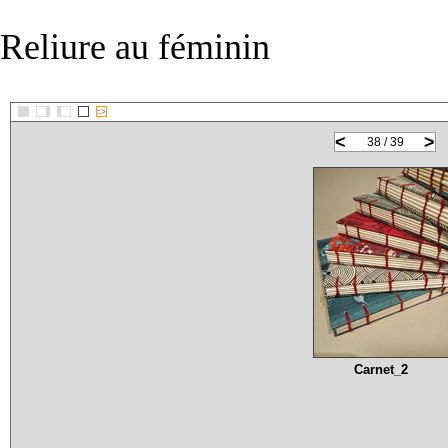
Reliure au féminin
::>
<
>
38 / 39
Carnet_2