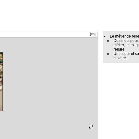
[en]
Le métier de reli
Des mots pour
métier, le lexiq
reliure
Un métier et s
histoire...