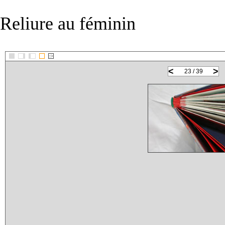
Reliure au féminin
::>
<
>
23 / 39