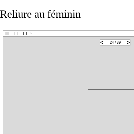
Reliure au féminin
::>
<
>
24 / 39